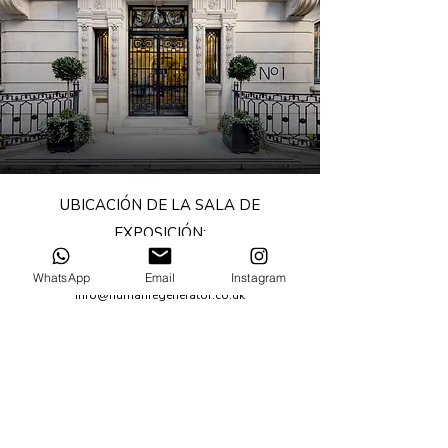
UBICACIÓN DE LA SALA DE
EXPOSICIÓN:
1 Duchess Street, Londres, W1W 6AN
WhatsApp
Email
Instagram
info@humanregenerator.co.uk
+44 203 479 2017
TENGA EN CUENTA:
No aceptamos visitas sin cita previa, solo con
cita previa.