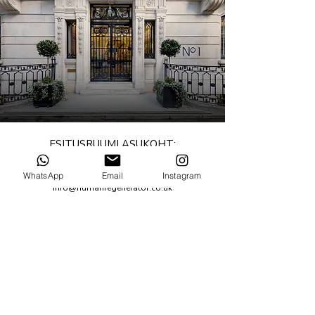
ESITUSRUUMI ASUKOHT:
1 Duchess Street, London, W1W 6AN
WhatsApp
Email
Instagram
info@humanregenerator.co.uk
+44 203 479 2017
TÄHELEPANU:
me ei aktsepteeri sissepääsu, ainult ettetellimisel
JOIN OUR MAILING LIST