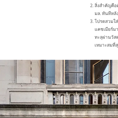
สิ่งสำคัญคื
มล. ทันทีหล
โปรดสวมใส่ห
แคชเมียร์มา
ทะลุผ่านวัส
เหมาะสมที่ส