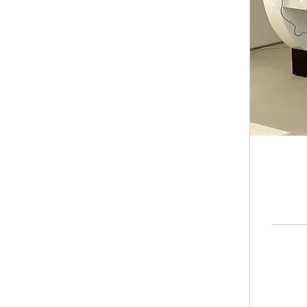
260
ปอนด์
ส
เตอร์
ลิง