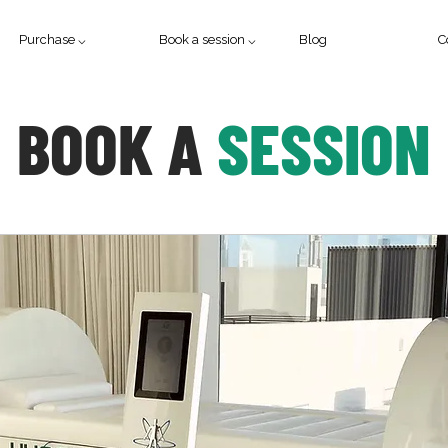
Purchase ⌵
Book a session ⌵
Blog
C
BOOK A
SESSION